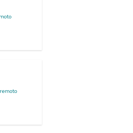
emoto
 remoto