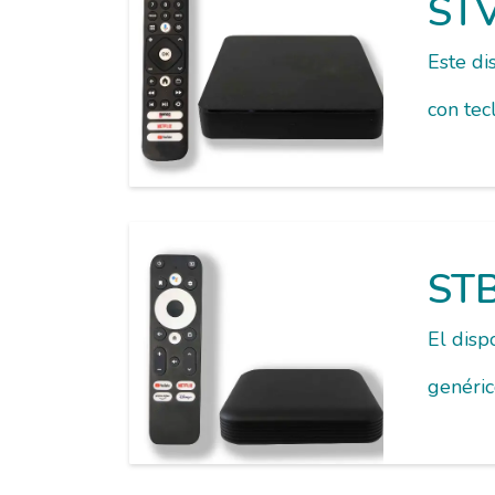
STV
Este di
con tec
STB
El disp
genéric