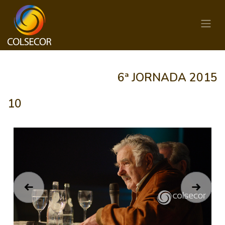
6ª JORNADA 2015
10
Anterior
Siguie