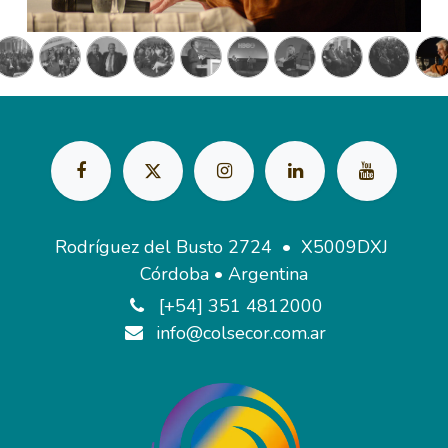
Rodríguez del Busto 2724 • X5009DXJ
Córdoba • Argentina
[+54] 351 4812000
info@colsecor.com.ar